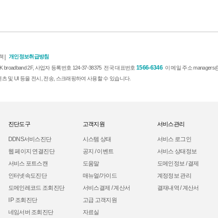
책
|
개인정보취급방침
1566-6346
oadband 2F, 사업자 등록번호 124-37-38375 전국 대표번호
이 메일 주소 managers@
 및 UI 등을 전시, 전송, 스크래핑하여 사용할 수 있습니다.
진단도구
고객지원
서비스관리
DDNS서비스진단
시스템 상태
서비스 로그인
웹 페이지 연결진단
공지 / 이벤트
서비스 상태정보
서비스 포트스캔
도움말
도메인정보 / 결제
인터넷속도진단
매뉴얼/가이드
계정정보 관리
도메인레코드 조회진단
서비스결제 / 계산서
결재내역 / 계산서
I P 조회진단
고급 고객지원
네임서버 조회진단
자료실