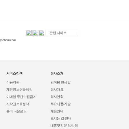
nehom.com
서비스정책
회사소개
이용약관
임직원 인사말
개인정보취급방침
회사개요
이메일 무단수집금지
회사연혁
저작권보호정책
주요제품/기술
뷰어 다운로드
채용안내
오시는 길 안내
내홈닷컴 문의/상담