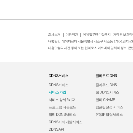
회사소개
|
이용약관
|
이메일무단수집금지
|
저작권 보호정
내홈닷컴 데이터센터 서울특별시 서초구 서초동 1710-1번지 #SK br
내홈닷컴의 사전 동의 또는 협의로 사이트내의 일체의 정보, 콘텐츠
DDNS서비스
클라우드 DNS
DDNS서비스
클라우드 DNS
서비스 가입
웹 DDNS서비스
서비스 상세 / 비교
멀티 CNAME
프로그램 다운로드
템플릿설정 서비스
멀티 DDNS서비스
유동IP 알림서비스
DDNS서버 개발서비스
DDNS API