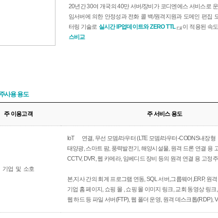
20년간 30여 개국의 40만 서버/장비가 코디엔에스 서비스로 
임서버에 의한 안정성과 전화 콜 백/원격지원과 도메인 편집 
터링 기술로
실시간 IP업데이트와 ZERO TTL
이 적용된 속
스비교
 주사용 용도
주 이용고객
주 서비스 용도
IoT
연결, 무선 모뎀/라우터 (LTE 모뎀/라우터-
CODNS내장형
태양광, 스마트 팜, 풍력발전기, 해양시설물, 원격 드론 연결 용
CCTV, DVR, 웹 카메라, 임베디드 장비 등의 원격 연결 용 고정
기업 및 소호
본,지사 간의 회계 프로그램 연동, SQL 서버,그룹웨어,ERP, 원
기업 홈 페이지, 쇼핑 몰 , 쇼핑 몰 이미지 링크, 교회 동영상 링
웹 하드 등 파일 서버(FTP), 웹 폴더 운영, 원격 데스크톱(RDP),