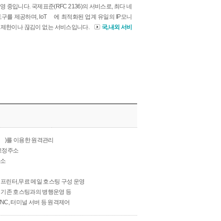
운영 중입니다. 국제표준(
RFC 2136
)의 서비스로, 최다 네
도구를 제공하며,
IoT
에 최적화된 업계 유일의 IP모니
도제한이나 끊김이 없는 서비스입니다.
국,내외 서비
)를 이용한 원격관리
 고정주소
주소
격 프린터,무료 메일 호스팅 구성 운영
크, 기존 호스팅과의 병행운영 등
 VNC, 터미널 서버 등 원격제어