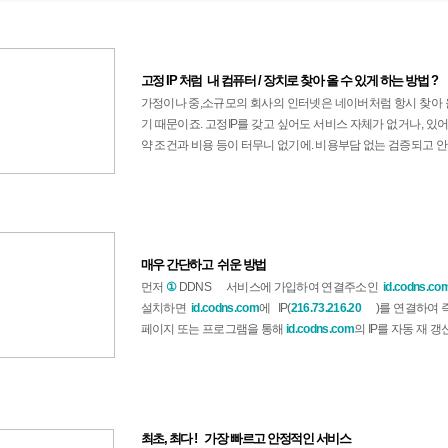
고정 IP 처럼 내 컴퓨터 / 장치로 찾아 올 수 있게 하는 방법 ?
가정이나 중,소규모의 회사의 인터넷은 네이버처럼 항시 찾아 올
기 때문이죠. 고정IP를 갖고 싶어도 서비스 자체가 없거나, 있어
약 조건과 비용 등이 터무니 없기에. 비용부담 없는 검증되고 
매우 간단하고 쉬운 방법
먼저
①
DDNS
서비스에 가입하여 연결주소인
id.codns.co
설치하면
id.codns.com
에 IP(
216.73.216.20
)를 연결하여 
페이지 또는 프로그램을 통해
id.codns.com
의 IP를
자동 재 갱
최초, 최다 ! 가장 빠르고 안정적인 서비스