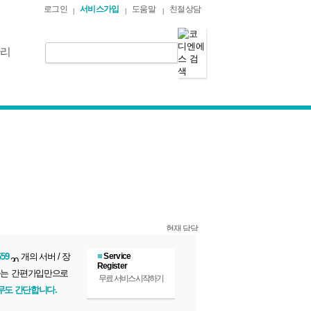
로그인
서비스가입
도움말
친절상담
|
|
|
관리
■
659
개의 서버 / 장
Service
Register
력하는 간편가입만으로
무료 서비스 시작하기
무도 간단합니다.