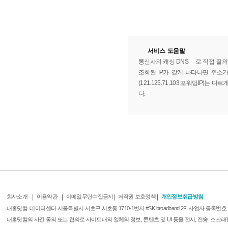
서비스 도움말
통신사의
캐싱 DNS
로 직접 질의
조회된 IP가 같게 나타나면 주소가 
(121.125.71.103:포워딩IP)
다.
회사소개
|
이용약관
|
이메일무단수집금지
|
저작권 보호정책
|
개인정보취급방침
내홈닷컴 데이터센터 서울특별시 서초구 서초동 1710-1번지 #SK broadband 2F, 사업자 등록번호 1
내홈닷컴의 사전 동의 또는 협의로 사이트내의 일체의 정보, 콘텐츠 및 UI 등을 전시, 전송, 스크